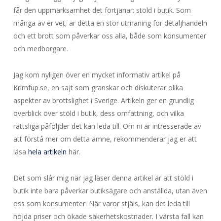
får den uppmärksamhet det förtjänar: stöld i butik. Som
många av er vet, är detta en stor utmaning för detaljhandeln
och ett brott som påverkar oss alla, både som konsumenter
och medborgare.
Jag kom nyligen över en mycket informativ artikel på
Krimfup.se, en sajt som granskar och diskuterar olika
aspekter av brottslighet i Sverige. Artikeln ger en grundlig
överblick över stöld i butik, dess omfattning, och vilka
rättsliga påföljder det kan leda till. Om ni är intresserade av
att förstå mer om detta ämne, rekommenderar jag er att
läsa
hela artikeln
här
.
Det som slår mig när jag läser denna artikel är att stöld i
butik inte bara påverkar butiksägare och anställda, utan även
oss som konsumenter. När varor stjäls, kan det leda till
höjda priser och ökade säkerhetskostnader. I värsta fall kan